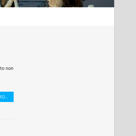
ato non
O...