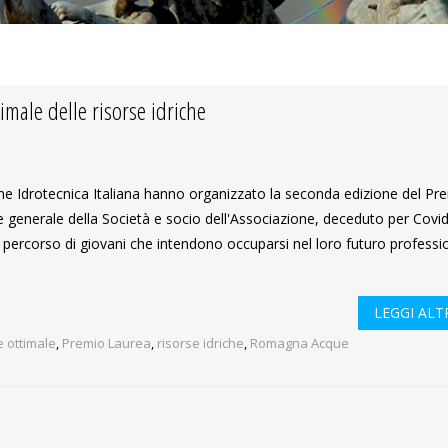
imale delle risorse idriche
ne Idrotecnica Italiana hanno organizzato la seconda edizione del Pr
 generale della Società e socio dell'Associazione, deceduto per Covid
 percorso di giovani che intendono occuparsi nel loro futuro professi
LEGGI ALTR
e ottimale
,
Premio Laurea
,
risorse idriche
,
Romagna Acque