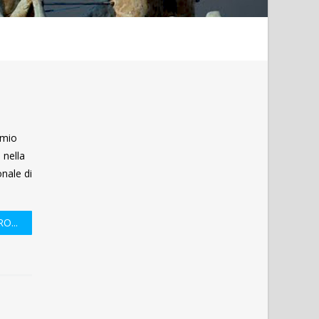
emio
 nella
onale di
O...