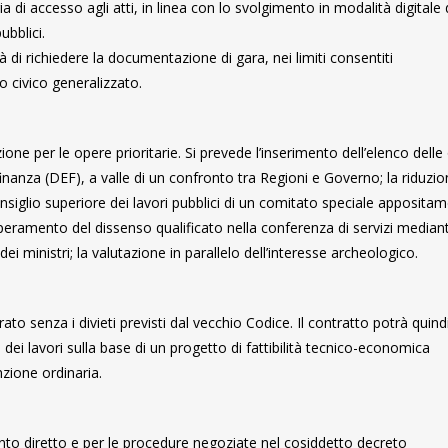
ia di accesso agli atti, in linea con lo svolgimento in modalità digitale 
ubblici.
tà di richiedere la documentazione di gara, nei limiti consentiti
so civico generalizzato.
e per le opere prioritarie. Si prevede l’inserimento dell’elenco delle
nanza (DEF), a valle di un confronto tra Regioni e Governo; la riduzio
Consiglio superiore dei lavori pubblici di un comitato speciale apposita
uperamento del dissenso qualificato nella conferenza di servizi median
i ministri; la valutazione in parallelo dell’interesse archeologico.
egrato senza i divieti previsti dal vecchio Codice. Il contratto potrà quin
ei lavori sulla base di un progetto di fattibilità tecnico-economica
zione ordinaria.
ento diretto e per le procedure negoziate nel cosiddetto decreto