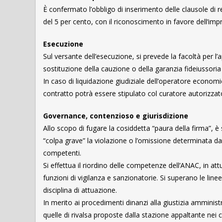
È confermato l’obbligo di inserimento delle clausole di re
del 5 per cento, con il riconoscimento in favore dell’imp
Esecuzione
Sul versante dell’esecuzione, si prevede la facoltà per l’
sostituzione della cauzione o della garanzia fideiussoria
In caso di liquidazione giudiziale dell’operatore econo
contratto potrà essere stipulato col curatore autorizzato
Governance, contenzioso e giurisdizione
Allo scopo di fugare la cosiddetta “paura della firma”, è s
“colpa grave” la violazione o l’omissione determinata dal r
competenti.
Si effettua il riordino delle competenze dell’ANAC, in at
funzioni di vigilanza e sanzionatorie. Si superano le line
disciplina di attuazione.
In merito ai procedimenti dinanzi alla giustizia amministr
quelle di rivalsa proposte dalla stazione appaltante ne