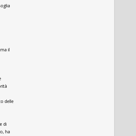
soglia
ma il
e
rità
to delle
e di
to, ha