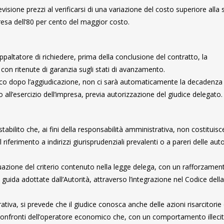
visione prezzi al verificarsi di una variazione del costo superiore alla 
resa dell’80 per cento del maggior costo.
appaltatore di richiedere, prima della conclusione del contratto, la
 con ritenute di garanzia sugli stati di avanzamento.
mico dopo l’aggiudicazione, non ci sarà automaticamente la decadenza 
 all’esercizio dell’impresa, previa autorizzazione del giudice delegato.
tabilito che, ai fini della responsabilità amministrativa, non costituisc
iferimento a indirizzi giurisprudenziali prevalenti o a pareri delle auto
tuazione del criterio contenuto nella legge delega, con un rafforzamen
e guida adottate dall’Autorità, attraverso l’integrazione nel Codice della
ativa, si prevede che il giudice conosca anche delle azioni risarcitorie 
i confronti dell’operatore economico che, con un comportamento illeci