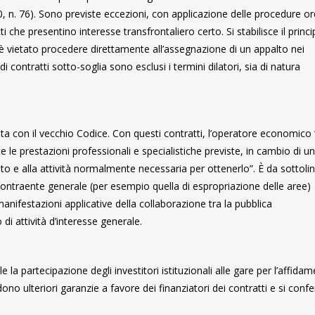
, n. 76). Sono previste eccezioni, con applicazione delle procedure or
i che presentino interesse transfrontaliero certo. Si stabilisce il princi
è vietato procedere direttamente all’assegnazione di un appalto nei
i contratti sotto-soglia sono esclusi i termini dilatori, sia di natura
lata con il vecchio Codice. Con questi contratti, l’operatore economico 
le prestazioni professionali e specialistiche previste, in cambio di un
uto e alla attività normalmente necessaria per ottenerlo”. È da sottoli
l contraente generale (per esempio quella di espropriazione delle aree)
 manifestazioni applicative della collaborazione tra la pubblica
di attività d’interesse generale.
 la partecipazione degli investitori istituzionali alle gare per l’affidam
ono ulteriori garanzie a favore dei finanziatori dei contratti e si confe