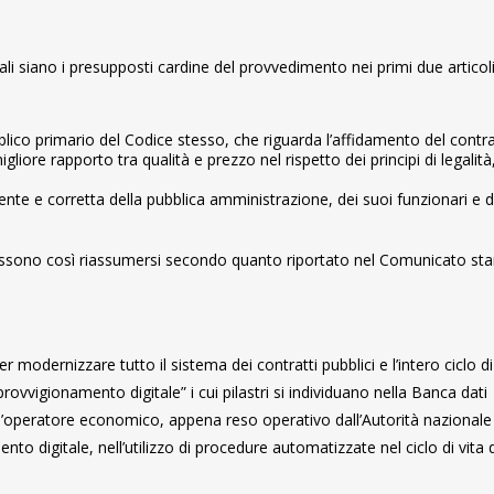
uali siano i presupposti cardine del provvedimento nei primi due articoli
ubblico primario del Codice stesso, che riguarda l’affidamento del contr
iore rapporto tra qualità e prezzo nel rispetto dei principi di legalità
parente e corretta della pubblica amministrazione, dei suoi funzionari e d
, possono così riassumersi secondo quanto riportato nel Comunicato s
 modernizzare tutto il sistema dei contratti pubblici e l’intero ciclo di
rovvigionamento digitale” i cui pilastri si individuano nella Banca dati
dell’operatore economico, appena reso operativo dall’Autorità nazionale
o digitale, nell’utilizzo di procedure automatizzate nel ciclo di vita 