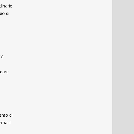
dinarie
pio di
“è
neare
ento di
rma il