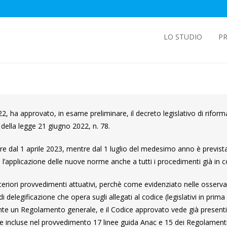
LO STUDIO
PR
22, ha approvato, in esame preliminare, il decreto legislativo di riform
1 della legge 21 giugno 2022, n. 78.
rtire dal 1 aprile 2023, mentre dal 1 luglio del medesimo anno è previst
 l’applicazione delle nuove norme anche a tutti i procedimenti già in c
riori provvedimenti attuativi, perchè come evidenziato nelle osserva
 delegificazione che opera sugli allegati al codice (legislativi in prima
ente un Regolamento generale, e il Codice approvato vede già present
tre incluse nel provvedimento 17 linee guida Anac e 15 dei Regolament