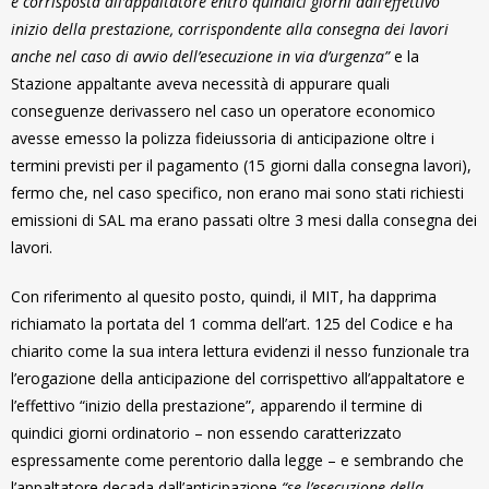
è corrisposta all’appaltatore entro quindici giorni dall’effettivo
inizio della prestazione, corrispondente alla consegna dei lavori
anche nel caso di avvio dell’esecuzione in via d’urgenza”
e la
Stazione appaltante aveva necessità di appurare quali
conseguenze derivassero nel caso un operatore economico
avesse emesso la polizza fideiussoria di anticipazione oltre i
termini previsti per il pagamento (15 giorni dalla consegna lavori),
fermo che, nel caso specifico, non erano mai sono stati richiesti
emissioni di SAL ma erano passati oltre 3 mesi dalla consegna dei
lavori.
Con riferimento al quesito posto, quindi, il MIT, ha dapprima
richiamato la portata del 1 comma dell’art. 125 del Codice e ha
chiarito come la sua intera lettura evidenzi il nesso funzionale tra
l’erogazione della anticipazione del corrispettivo all’appaltatore e
l’effettivo “inizio della prestazione”, apparendo il termine di
quindici giorni ordinatorio – non essendo caratterizzato
espressamente come perentorio dalla legge – e sembrando che
l’appaltatore decada dall’anticipazione
“se l’esecuzione della