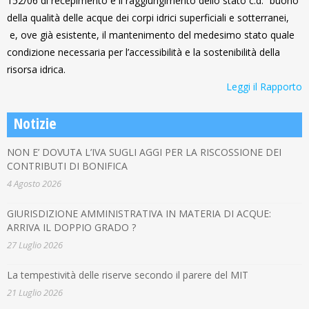
152/06 di recepimento è il raggiungimento dello stato c.d. “buono”
della qualità delle acque dei corpi idrici superficiali e sotterranei,
e, ove già esistente, il mantenimento del medesimo stato quale
condizione necessaria per l’accessibilità e la sostenibilità della
risorsa idrica.
Leggi il Rapporto
Notizie
NON E’ DOVUTA L’IVA SUGLI AGGI PER LA RISCOSSIONE DEI
CONTRIBUTI DI BONIFICA
4 Agosto 2026
GIURISDIZIONE AMMINISTRATIVA IN MATERIA DI ACQUE:
ARRIVA IL DOPPIO GRADO ?
27 Luglio 2026
La tempestività delle riserve secondo il parere del MIT
21 Luglio 2026