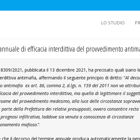
LO STUDIO
PR
nnuale di efficacia interdittiva del provvedimento antima
. 8309/2021, pubblicata il 13 dicembre 2021, ha precisato quali siano l
rdittiva antimafia, affermando il seguente principio di diritto: “
Al deco
to antimafia ex art. 86, comma 2, d.lgs. n. 159 del 2011 non va attribu
icacia del provvedimento interdittivo, ma quella di legittimare il sogget
 riesame del provvedimento medesimo, alla luce delle circostanze sopravv
a parte della Prefettura dei relativi presupposti, ovvero consentire recta
 prognosi infiltrativa, laddove sia venuta a conoscenza di circostanze
izionamento mafioso
.”.
zare che il decorso del termine annuale produca automaticamente la perd