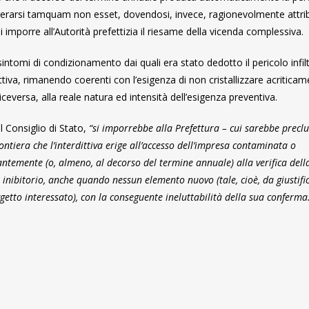
iderarsi tamquam non esset, dovendosi, invece, ragionevolmente attrib
 imporre all’Autorità prefettizia il riesame della vicenda complessiva.
 sintomi di condizionamento dai quali era stato dedotto il pericolo infil
ttiva, rimanendo coerenti con l’esigenza di non cristallizzare acriticam
eversa, alla reale natura ed intensità dell’esigenza preventiva.
 Consiglio di Stato,
“si imporrebbe alla Prefettura – cui sarebbe precl
ontiera che l’interdittiva erige all’accesso dell’impresa contaminata o
antemente (o, almeno, al decorso del termine annuale) alla verifica dell
 inibitorio, anche quando nessun elemento nuovo (tale, cioè, da giustifi
oggetto interessato), con la conseguente ineluttabilità della sua conferma