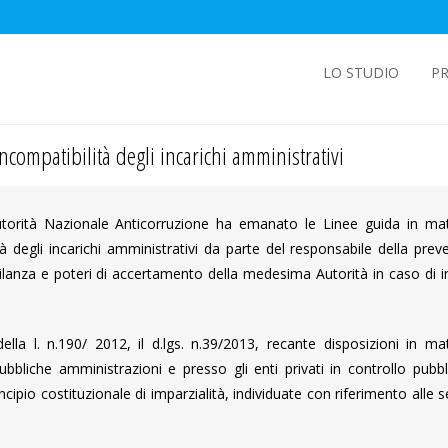
LO STUDIO
PR
ncompatibilità degli incarichi amministrativi
torità Nazionale Anticorruzione ha emanato le Linee guida in mat
tà degli incarichi amministrativi da parte del responsabile della pre
 vigilanza e poteri di accertamento della medesima Autorità in caso di i
lla l. n.190/ 2012, il d.lgs. n.39/2013, recante disposizioni in mat
 pubbliche amministrazioni e presso gli enti privati in controllo pubb
incipio costituzionale di imparzialità, individuate con riferimento alle 