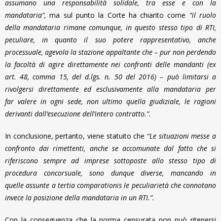
assumano una responsabilità solidale, tra esse e con la
mandataria”,
ma sul punto la Corte ha chiarito come
“il ruolo
della mandataria rimane comunque, in questo stesso tipo di RTI,
peculiare, in quanto il suo potere rappresentativo, anche
processuale, agevola la stazione appaltante che – pur non perdendo
la facoltà di agire direttamente nei confronti delle mandanti (ex
art. 48, comma 15, del d.lgs. n. 50 del 2016) – può limitarsi a
rivolgersi direttamente ed esclusivamente alla mandataria per
far valere in ogni sede, non ultimo quella giudiziale, le ragioni
derivanti dall’esecuzione dell’intero contratto.”.
In conclusione, pertanto, viene statuito che
“Le situazioni messe a
confronto dai rimettenti, anche se accomunate dal fatto che si
riferiscono sempre ad imprese sottoposte allo stesso tipo di
procedura concorsuale, sono dunque diverse, mancando in
quelle assunte a tertia comparationis le peculiarietà che connotano
invece la posizione della mandataria in un RTI.”.
Con la conseguenza che la norma censurata non può ritenersi